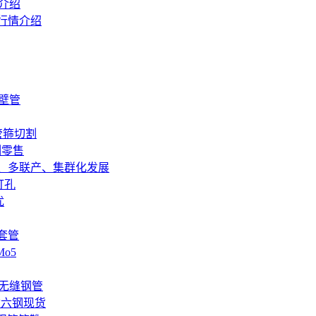
情介绍
板行情介绍
厚壁管
头管箍切割
切割零售
、多联产、集群化发展
打孔
优
质套管
Mo5
*6无缝钢管
调质六钢现货