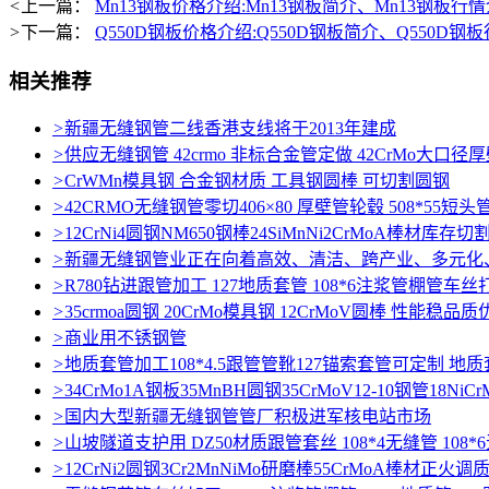
<
上一篇：
Mn13钢板价格介绍:Mn13钢板简介、Mn13钢板行
>
下一篇：
Q550D钢板价格介绍:Q550D钢板简介、Q550D钢
相关推荐
>
新疆无缝钢管二线香港支线将于2013年建成
>
供应无缝钢管 42crmo 非标合金管定做 42CrMo大口径
>
CrWMn模具钢 合金钢材质 工具钢圆棒 可切割圆钢
>
42CRMO无缝钢管零切406×80 厚壁管轮毂 508*55短
>
12CrNi4圆钢NM650钢棒24SiMnNi2CrMoA棒材库存
>
新疆无缝钢管业正在向着高效、清洁、跨产业、多元化
>
R780钻进跟管加工 127地质套管 108*6注浆管棚管车丝
>
35crmoa圆钢 20CrMo模具钢 12CrMoV圆棒 性能稳品质
>
商业用不锈钢管
>
地质套管加工108*4.5跟管管靴127锚索套管可定制 地
>
34CrMo1A钢板35MnBH圆钢35CrMoV12-10钢管18NiCr
>
国内大型新疆无缝钢管管厂积极进军核电站市场
>
山坡隧道支护用 DZ50材质跟管套丝 108*4无缝管 108
>
12CrNi2圆钢3Cr2MnNiMo研磨棒55CrMoA棒材正火