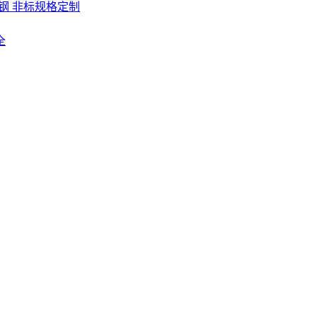
轮钢 非标规格定制
全