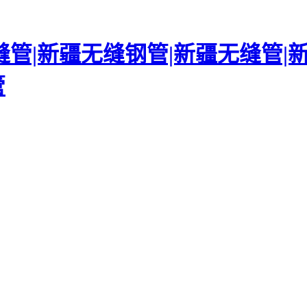
管|新疆无缝钢管|新疆无缝管|
管