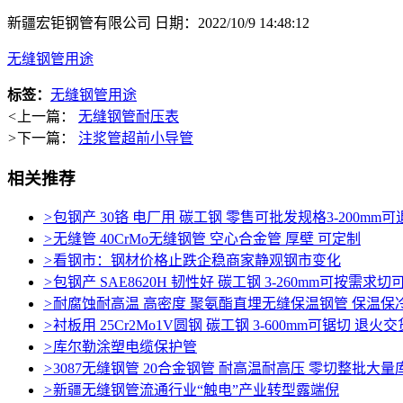
新疆宏钜钢管有限公司
日期：2022/10/9 14:48:12
无缝钢管用途
标签：
无缝钢管用途
<
上一篇：
无缝钢管耐压表
>
下一篇：
注浆管超前小导管
相关推荐
>
包钢产 30铬 电厂用 碳工钢 零售可批发规格3-200mm可
>
无缝管 40CrMo无缝钢管 空心合金管 厚壁 可定制
>
看钢市：钢材价格止跌企稳商家静观钢市变化
>
包钢产 SAE8620H 韧性好 碳工钢 3-260mm可按需求切
>
耐腐蚀耐高温 高密度 聚氨酯直埋无缝保温钢管 保温保
>
衬板用 25Cr2Mo1V圆钢 碳工钢 3-600mm可锯切 退火交
>
库尔勒涂塑电缆保护管
>
3087无缝钢管 20合金钢管 耐高温耐高压 零切整批大量
>
新疆无缝钢管流通行业“触电”产业转型露端倪