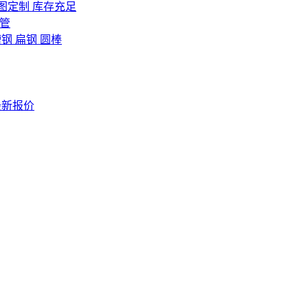
来图定制 库存充足
金管
槽钢 扁钢 圆棒
管最新报价