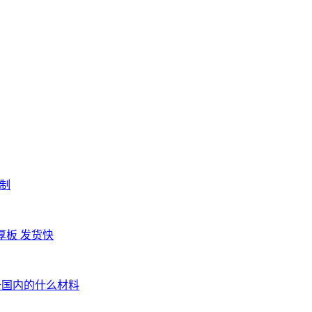
定制
中厚板 发货快
当于国内的什么材料