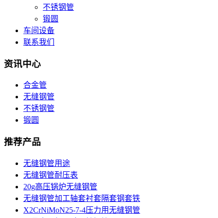
不锈钢管
锻圆
车间设备
联系我们
资讯中心
合金管
无缝钢管
不锈钢管
锻圆
推荐产品
无缝钢管用途
无缝钢管耐压表
20g高压锅炉无缝钢管
无缝钢管加工轴套衬套隔套钢套铁
X2CrNiMoN25-7-4压力用无缝钢管