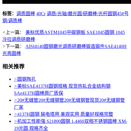
标签：
调质圆棒
40Cr
调质/光轴/磨光圆/研磨棒/光杆圆钢45#号
钢/调质棒
<
上一篇：
美标优质ASTM1045中碳钢板 SAE1045圆钢 1045
冷拉调质研磨棒
>
下一篇：
AISI4140圆钢磨光调质研磨棒锻造锻件SAE4140H
光亮圆棒
相关推荐
>
圆钢掏孔
>
美标SAE4137H圆钢规格 现货热轧合金结构钢
SAe4137H圆棒原厂质保
>
20#无缝管20#无缝钢管20#无缝钢管现货20#无缝钢管
厂家
>
4137H圆钢 输电塔用 美观实用 质量好规格完整
>
机加工性能强 S21800圆钢 1.4460双相不锈钢圆棒 XM-
19光圆 规格齐全