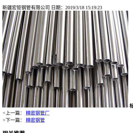
新疆宏钜钢管有限公司
日期：2019/3/18 15:19:23
<
上一篇：
精密钢管厂
>
下一篇：
精密钢管