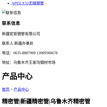
API5LX52无缝钢管
联系信息
新疆宏钜钢管有限公司
联系人:新疆办事处
电话：0635-8887969 13969580678
地址：乌鲁木齐王家沟钢材市场
产品中心
首页
>
产品中心
精密管|新疆精密管|乌鲁木齐精密管