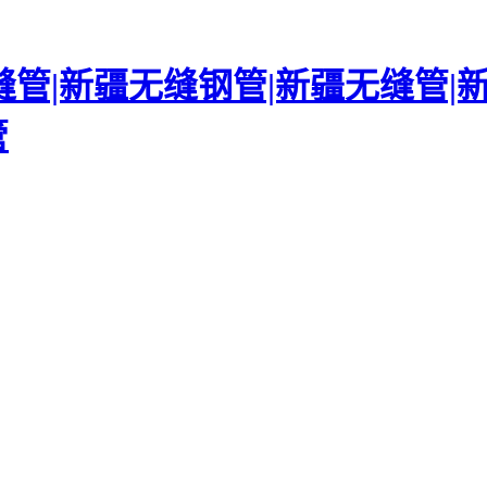
管|新疆无缝钢管|新疆无缝管|
管