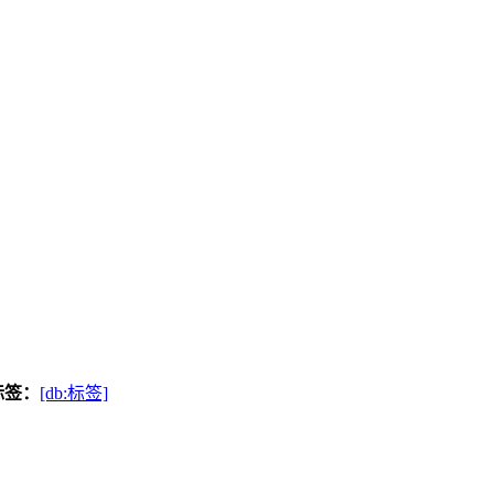
标签：
[db:标签]