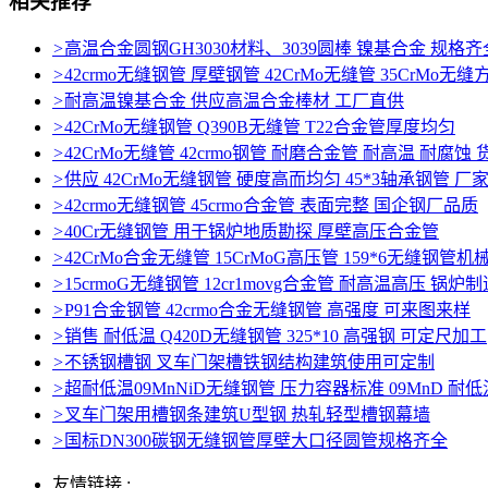
相关推荐
>
高温合金圆钢GH3030材料、3039圆棒 镍基合金 规格齐
>
42crmo无缝钢管 厚壁钢管 42CrMo无缝管 35CrMo无
>
耐高温镍基合金 供应高温合金棒材 工厂直供
>
42CrMo无缝钢管 Q390B无缝管 T22合金管厚度均匀
>
42CrMo无缝管 42crmo钢管 耐磨合金管 耐高温 耐腐蚀
>
供应 42CrMo无缝钢管 硬度高而均匀 45*3轴承钢管 厂
>
42crmo无缝钢管 45crmo合金管 表面完整 国企钢厂品质
>
40Cr无缝钢管 用于锅炉地质勘探 厚壁高压合金管
>
42CrMo合金无缝管 15CrMoG高压管 159*6无缝钢管机
>
15crmoG无缝钢管 12cr1movg合金管 耐高温高压 锅
>
P91合金钢管 42crmo合金无缝钢管 高强度 可来图来样
>
销售 耐低温 Q420D无缝钢管 325*10 高强钢 可定尺加工
>
不锈钢槽钢 叉车门架槽铁钢结构建筑使用可定制
>
超耐低温09MnNiD无缝钢管 压力容器标准 09MnD 耐低
>
叉车门架用槽钢条建筑U型钢 热轧轻型槽钢幕墙
>
国标DN300碳钢无缝钢管厚壁大口径圆管规格齐全
友情链接 :