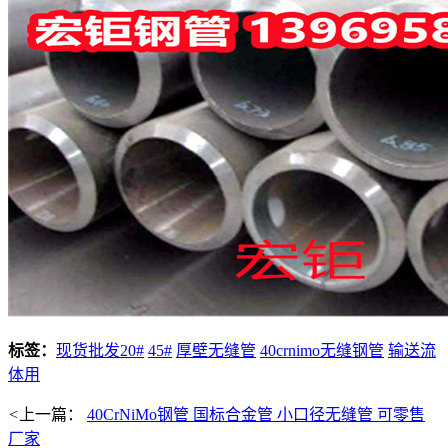
标签：
现货批发20#
45#
厚壁无缝管
40crnimo无缝钢管
输送流
体用
<
上一篇：
40CrNiMo钢管 国标合金管 小口径无缝管 可零售
厂家