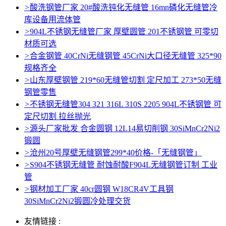
>
酸洗钢管厂家 20#酸洗钝化无缝管 16mn磷化无缝管冷
库设备用流体管
>
904L不锈钢无缝管厂家 厚壁圆管 201不锈钢管 可零切
材质可选
>
合金钢管 40CrNi无缝钢管 45CrNi大口径无缝管 325*90
规格齐全
>
山东厚壁钢管 219*60无缝管切割 定尺加工 273*50无缝
钢管零售
>
不锈钢无缝管304 321 316L 310S 2205 904L不锈钢管 可
定尺切割 拉丝抛光
>
源头厂家批发 合金圆钢 12L14易切削钢 30SiMnCr2Ni2
锻圆
>
沧州20号厚壁无缝钢管299*40价格-「无缝钢管」
>
S904不锈钢无缝管 耐蚀耐酸F904L无缝钢管订制 工业
管
>
钢材加工厂家 40cr圆钢 W18CR4V工具钢
30SiMnCr2Ni2锻圆冷处理交货
友情链接 :