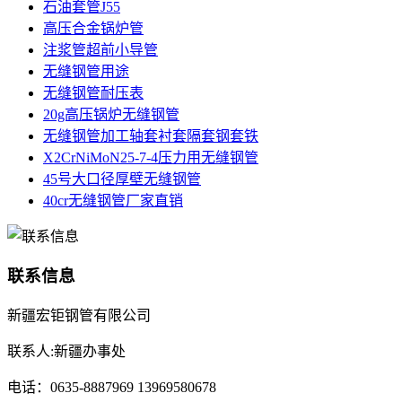
石油套管J55
高压合金锅炉管
注浆管超前小导管
无缝钢管用途
无缝钢管耐压表
20g高压锅炉无缝钢管
无缝钢管加工轴套衬套隔套钢套铁
X2CrNiMoN25-7-4压力用无缝钢管
45号大口径厚壁无缝钢管
40cr无缝钢管厂家直销
联系信息
新疆宏钜钢管有限公司
联系人:新疆办事处
电话：0635-8887969 13969580678