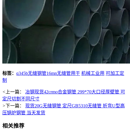
标签：
q345b无缝钢管16mn无缝管用于
机械工业用
可加工定
制
<
上一篇：
冶钢现货42crmo合金钢管 299*70大口径厚壁管 可
定尺切割不同尺寸
>
下一篇：
现货20G无缝钢管 定尺GB5310无缝管 折弯U型高
压锅炉钢管 当天发货
相关推荐