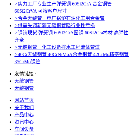
>
实力工厂专业生产弹簧钢 60Si2CrA 合金钢管
60Si2CrVA 可按客户尺寸
>
合金无缝管 电厂锅炉石油化工用合金管
>
供需失调新疆无缝钢管陷行业性亏损
>
钢铁现货 弹簧钢 60SI2CrA圆钢 60SI2Cra棒材 高弹性
齐全
>
无缝钢管 化工设备排水工程流体管道
>
40Cr无缝钢管 40CrNiMoA合金钢管 42CrMo精密钢管
35CrMo钢管
友情链接 :
无缝钢管
无缝钢管
网站首页
关于我们
产品中心
资讯中心
车间设备