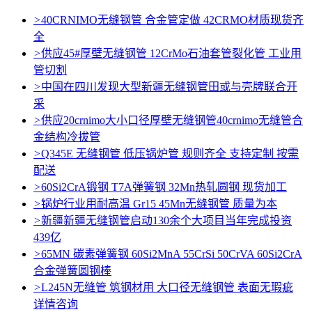
>
40CRNIMO无缝钢管 合金管定做 42CRMO材质现货齐
全
>
供应45#厚壁无缝钢管 12CrMo石油套管裂化管 工业用
管切割
>
中国在四川发现大型新疆无缝钢管田或与壳牌联合开
采
>
供应20crnimo大小口径厚壁无缝钢管40crnimo无缝管合
金结构冷拔管
>
Q345E 无缝钢管 低压锅炉管 规则齐全 支持定制 按需
配送
>
60Si2CrA锻钢 T7A弹簧钢 32Mn热轧圆钢 现货加工
>
锅炉行业用耐高温 Gr15 45Mn无缝钢管 质量为本
>
新疆新疆无缝钢管启动130余个大项目当年完成投资
439亿
>
65MN 碳素弹簧钢 60Si2MnA 55CrSi 50CrVA 60Si2CrA
合金弹簧圆钢棒
>
L245N无缝管 筑钢材用 大口径无缝钢管 表面无瑕疵
详情咨询