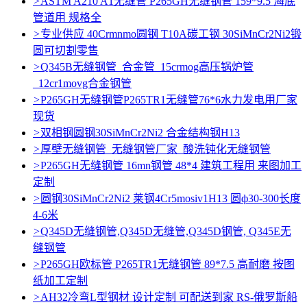
>
ASTM A210 A1无缝管 P265GH无缝钢管 159*9.5 海底
管道用 规格全
>
专业供应 40Crmnmo圆钢 T10A碳工钢 30SiMnCr2Ni2锻
圆可切割零售
>
Q345B无缝钢管_合金管_15crmog高压锅炉管
_12cr1movg合金钢管
>
P265GH无缝钢管P265TR1无缝管76*6水力发电用厂家
现货
>
双相钢圆钢30SiMnCr2Ni2 合金结构钢H13
>
厚壁无缝钢管_无缝钢管厂家_酸洗钝化无缝钢管
>
P265GH无缝钢管 16mn钢管 48*4 建筑工程用 来图加工
定制
>
圆钢30SiMnCr2Ni2 莱钢4Cr5mosiv1H13 圆ф30-300长度
4-6米
>
Q345D无缝钢管,Q345D无缝管,Q345D钢管, Q345E无
缝钢管
>
P265GH欧标管 P265TR1无缝钢管 89*7.5 高耐磨 按图
纸加工定制
>
AH32冷弯L型钢材 设计定制 可配送到家 RS-俄罗斯船