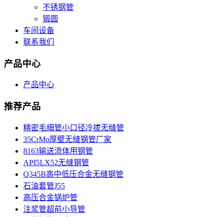
不锈钢管
锻圆
车间设备
联系我们
产品中心
产品中心
推荐产品
精密毛细管小口径冷拔无缝管
35CrMo厚壁无缝钢管厂家
8163输送流体用钢管
API5LX52无缝钢管
Q345B高中低压合金无缝钢管
石油套管J55
高压合金锅炉管
注浆管超前小导管