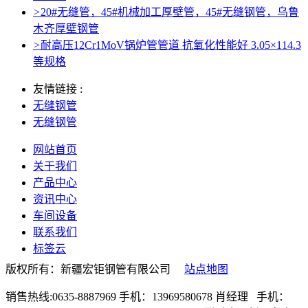
>
20#无缝管，45#机械加工厚壁管，45#无缝钢管，乌鲁
木齐厚壁钢管
>
耐高压12Cr1MoV锅炉管管道 抗氧化性能好 3.05×114.3
等规格
友情链接 :
无缝钢管
无缝钢管
网站首页
关于我们
产品中心
资讯中心
车间设备
联系我们
标签云
版权所有：新疆宏钜钢管有限公司
站点地图
销售热线:0635-8887969 手机：13969580678 肖经理 手机：