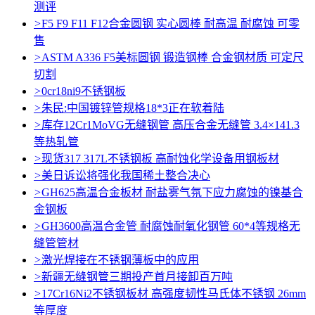
测评
>
F5 F9 F11 F12合金圆钢 实心圆棒 耐高温 耐腐蚀 可零
售
>
ASTM A336 F5美标圆钢 锻造钢棒 合金钢材质 可定尺
切割
>
0cr18ni9不锈钢板
>
朱民:中国镀锌管规格18*3正在软着陆
>
库存12Cr1MoVG无缝钢管 高压合金无缝管 3.4×141.3
等热轧管
>
现货317 317L不锈钢板 高耐蚀化学设备用钢板材
>
美日诉讼将强化我国稀土整合决心
>
GH625高温合金板材 耐盐雾气氛下应力腐蚀的镍基合
金钢板
>
GH3600高温合金管 耐腐蚀耐氧化钢管 60*4等规格无
缝管管材
>
激光焊接在不锈钢薄板中的应用
>
新疆无缝钢管三期投产首月接卸百万吨
>
17Cr16Ni2不锈钢板材 高强度韧性马氏体不锈钢 26mm
等厚度