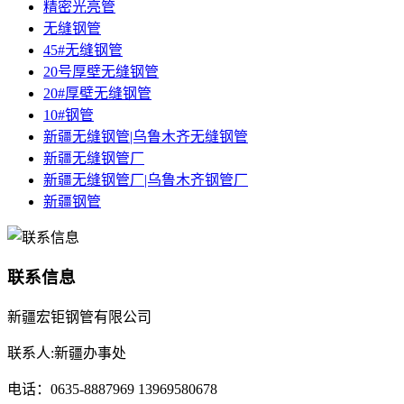
精密光亮管
无缝钢管
45#无缝钢管
20号厚壁无缝钢管
20#厚壁无缝钢管
10#钢管
新疆无缝钢管|乌鲁木齐无缝钢管
新疆无缝钢管厂
新疆无缝钢管厂|乌鲁木齐钢管厂
新疆钢管
联系信息
新疆宏钜钢管有限公司
联系人:新疆办事处
电话：0635-8887969 13969580678