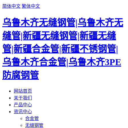
简体中文
繁体中文
乌鲁木齐无缝钢管|乌鲁木齐无
缝管|新疆无缝钢管|新疆无缝
管|新疆合金管|新疆不锈钢管|
乌鲁木齐合金管|乌鲁木齐3PE
防腐钢管
网站首页
关于我们
产品中心
资讯中心
合金管
无缝钢管