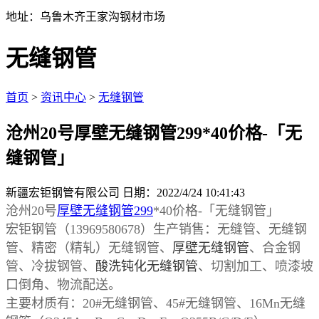
地址：乌鲁木齐王家沟钢材市场
无缝钢管
首页
>
资讯中心
>
无缝钢管
沧州20号厚壁无缝钢管299*40价格-「无
缝钢管」
新疆宏钜钢管有限公司
日期：2022/4/24 10:41:43
沧州20号
厚壁无缝钢管299
*40价格-「无缝钢管」
宏钜钢管（13969580678）生产销售：无缝管、无缝钢
管、精密（精轧）无缝钢管、
厚壁无缝钢管
、合金钢
管、冷拔钢管、
酸洗钝化无缝钢管
、切割加工、喷漆坡
口倒角、物流配送。
主要材质有：20#无缝钢管、45#无缝钢管、16Mn无缝