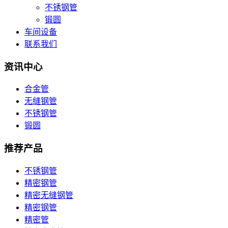
不锈钢管
锻圆
车间设备
联系我们
资讯中心
合金管
无缝钢管
不锈钢管
锻圆
推荐产品
不锈钢管
精密钢管
精密无缝钢管
精密钢管
精密管