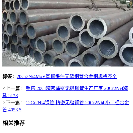
标签：
20Cr2Ni4MoV圆钢锻件无缝钢管合金钢规格齐全
<
上一篇：
销售 20Cr精密薄壁无缝钢管生产厂家 20Cr2Ni4精
轧 51*3
>
下一篇：
12Cr2Ni4钢管 精密无缝钢管 20Cr2Ni4 小口径合金
管 40*3.5
相关推荐